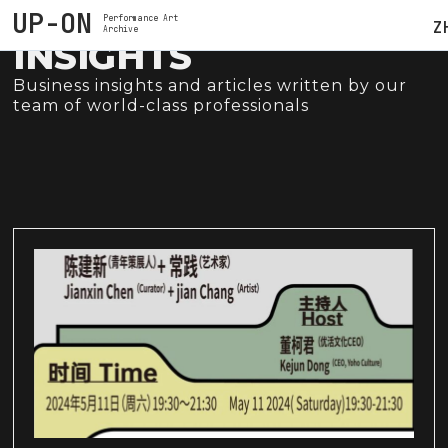
UP-ON
Performance Art
Z
Archive
INSIGHTS
Business insights and articles written by our
team of world-class professionals