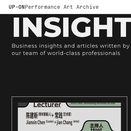
UP-ON
Performance Art Archive
INSIGH
Business insights and articles written by
our team of world-class professionals