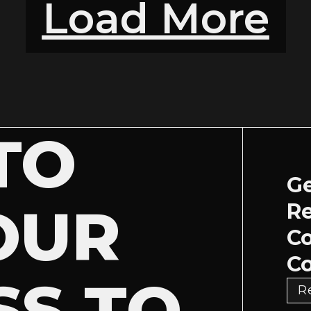
Load More
TO
Ge
OUR
Re
C
Co
SS TO
R