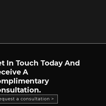
t In Touch Today And
ceive A
omplimentary
nsultation.
equest a consultation >